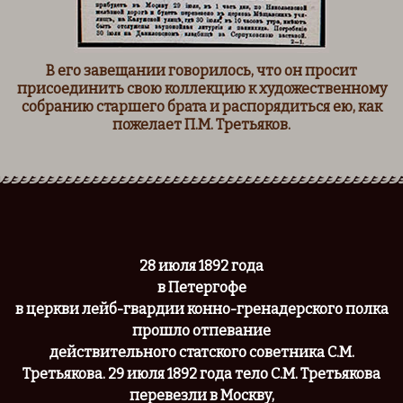
В его завещании говорилось, что он просит
присоединить свою коллекцию к художественному
собранию старшего брата и распорядиться ею, как
пожелает П.М. Третьяков.
28 июля 1892 года
в Петергофе
в церкви лейб-гвардии конно-гренадерского полка
прошло отпевание
действительного статского советника С.М.
Третьякова.
29 июля 1892 года тело С.М. Третьякова
перевезли в Москву,