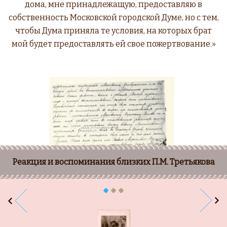
дома, мне принадлежащую, предоставляю в
собственность Московской городской Думе, но с тем,
чтобы Дума приняла те условия, на которых брат
мой будет предоставлять ей свое пожертвование.»
Реакция и воспоминания близких П.М. Третьякова
P
N
r
e
e
x